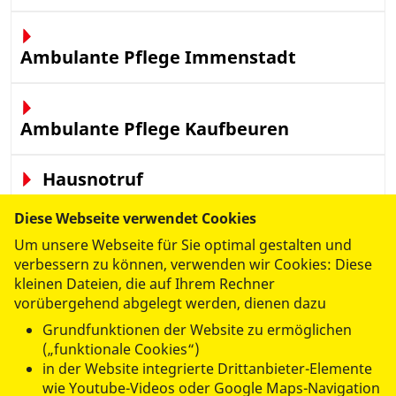
Ambulante Pflege Immenstadt
Ambulante Pflege Kaufbeuren
Hausnotruf
Diese Webseite verwendet Cookies
Um unsere Webseite für Sie optimal gestalten und
ASB-Tagespflege "Im Färberhof"
verbessern zu können, verwenden wir Cookies: Diese
Immenstadt
kleinen Dateien, die auf Ihrem Rechner
vorübergehend abgelegt werden, dienen dazu
Grundfunktionen der Website zu ermöglichen
ASB-Tagespflege "Birkenmoos"
(„funktionale Cookies“)
Rettenberg
in der Website integrierte Drittanbieter-Elemente
wie Youtube-Videos oder Google Maps-Navigation