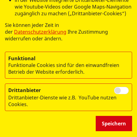
in der Website integrierte Drittanbieter-Elemente
Bereichsleitung Erste-Hilfe Ausbildung
wie Youtube-Videos oder Google Maps-Navigation
Tel.:
+49 8341 9614352
zugänglich zu machen („Drittanbieter-Cookies“)
erste.hilfe.kf@asb-allgaeu.de
Sie können jeder Zeit in
der
Datenschutzerklärung
Ihre Zustimmung
widerrufen oder ändern.
Funktional
Funktionale Cookies sind für den einwandfreien
Betrieb der Website erforderlich.
Drittanbieter
Drittanbieter-Dienste wie z.B. YouTube nutzen
© 2026 ASB REGIO
Cookies.
Impressum
Datenschutz
Speichern