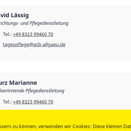
vid Lässig
richtungs- und Pflegedienstleitung
Tel.:
+49 8323 99460 70
tagespflege@asb-allgaeu.de
rz Marianne
llvertretende Pflegedienstleitung
Tel.:
+49 8323 99460 70
tagespflege@asb-allgaeu.de
ssern zu können, verwenden wir Cookies: Diese kleinen Da