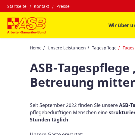
Startseite
Kontakt
Presse
Wir über u
Home
Unsere Leistungen
Tagespflege
Tages
ASB-Tagespflege 
Betreuung mitten
Seit September 2022 finden Sie unsere
ASB-Ta
pflegebedürftigen Menschen eine
strukturie
Stunden täglich
.
Unsere Gäste erwartet: