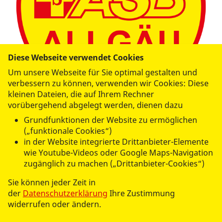
Diese Webseite verwendet Cookies
Um unsere Webseite für Sie optimal gestalten und
verbessern zu können, verwenden wir Cookies: Diese
kleinen Dateien, die auf Ihrem Rechner
vorübergehend abgelegt werden, dienen dazu
Grundfunktionen der Website zu ermöglichen
Erste Hilfe Ausbildung
(„funktionale Cookies“)
in der Website integrierte Drittanbieter-Elemente
Tel.:
+49 8341 9614352
wie Youtube-Videos oder Google Maps-Navigation
erste.hilfe.kf@asb-allgaeu.de
zugänglich zu machen („Drittanbieter-Cookies“)
Sie können jeder Zeit in
Am Bleichanger 46
der
Datenschutzerklärung
Ihre Zustimmung
87600 Kaufbeuren
widerrufen oder ändern.